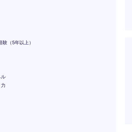
経験（5年以上）
ベル
ク力