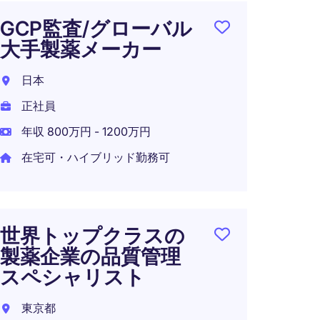
GCP監査/グローバル
グロ
大手製薬メーカー
事/
薬メ
日本
日本
正社員
正社員
年収 800万円 - 1200万円
年収 8
在宅可・ハイブリッド勤務可
在宅可
世界トップクラスの
製薬企業の品質管理
CMC
スペシャリスト
ー
東京都
日本