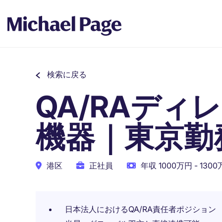
検索に戻る
QA/RAデ
機器｜東京勤務
港区
正社員
年収 1000万円 - 130
日本法人におけるQA/RA責任者ポジション