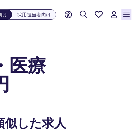
お気に
向け
採用担当者向け
入り, 0
件の求
人が気
になる
リスト
・医療
に保存
されて
います
円
類似した求人