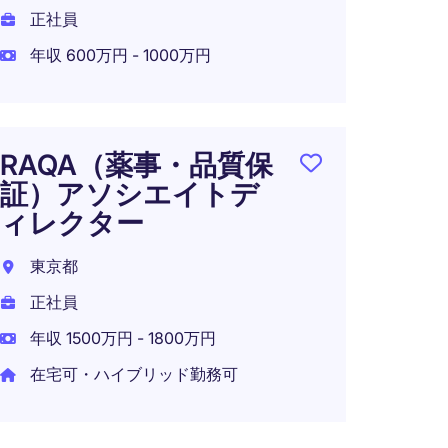
正社員
正社員
年収 600万円 - 1000万円
年収 1
在宅可
RAQA（薬事・品質保
証）アソシエイトデ
QA M
ィレクター
サイ
ー
東京都
正社員
日本
年収 1500万円 - 1800万円
正社員
在宅可・ハイブリッド勤務可
年収 7
在宅可