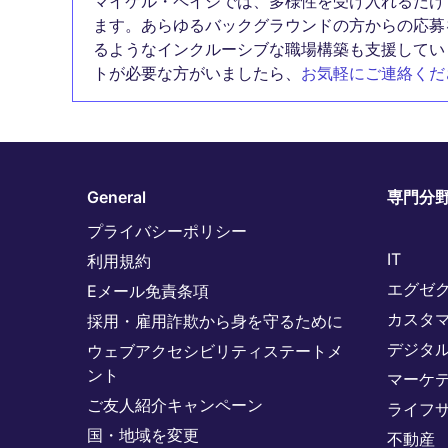
マイケル・ペイジでは、多様性を受け入れるだけ
ます。あらゆるバックグラウンドの方からの応募
るようなインクルーシブな職場構築も支援してい
トが必要な方がいましたら、
お気軽にご連絡くだ
General
専門分
プライバシーポリシー
IT
利用規約
エグゼ
Eメール免責条項
カスタ
採用・雇用詐欺から身を守るために
デジタ
ウェブアクセシビリティステートメ
ント
マーケ
ご友人紹介キャンペーン
ライフ
国・地域を変更
不動産