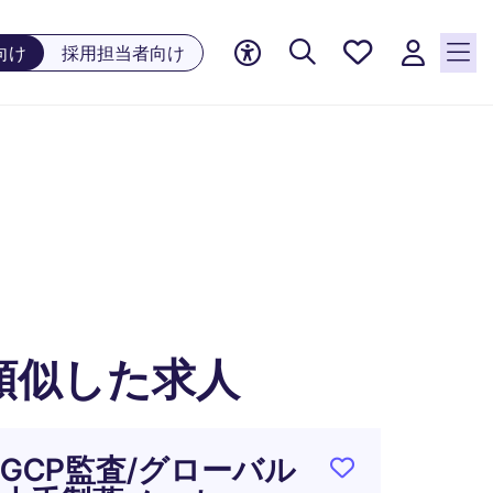
お気に
向け
採用担当者向け
入り, 0
件の求
人が気
になる
リスト
に保存
されて
います
類似した求人
GCP監査/グローバル
グロ