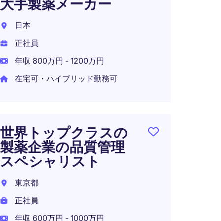
大手製薬メーカー
事/
薬メ
日本
日本
正社員
正社員
年収 800万円 - 1200万円
年収 8
在宅可・ハイブリッド勤務可
在宅可
世界トップクラスの
製薬企業の品質管理
CMC
スペシャリスト
ー
東京都
日本
正社員
正社員
年収 600万円 - 1000万円
年収 1