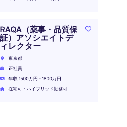
在宅可
RAQA（薬事・品質保
証）アソシエイトデ
QA M
ィレクター
サイ
ー
東京都
正社員
日本
年収 1500万円 - 1800万円
正社員
在宅可・ハイブリッド勤務可
年収 7
在宅可