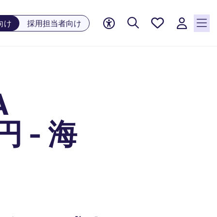
お気に
向け
採用担当者向け
入り, 0
件の求
人が気
になる
リスト
A
に保存
されて
います
円 - 海