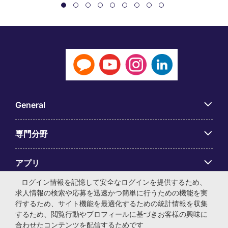
General
専門分野
アプリ
ログイン情報を記憶して安全なログインを提供するため、
Employer Centre
求人情報の検索や応募を迅速かつ簡単に行うための機能を実
行するため、サイト機能を最適化するための統計情報を収集
するため、閲覧行動やプロフィールに基づきお客様の興味に
合わせたコンテンツを配信するためです