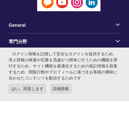
General
専門分野
ログイン情報を記憶して安全なログインを提供するため、
アプリ
求人情報の検索や応募を迅速かつ簡単に行うための機能を実
行するため、サイト機能を最適化するための統計情報を収集
するため、閲覧行動やプロフィールに基づきお客様の興味に
Employer Centre
合わせたコンテンツを配信するためです
はい、同意します
詳細情報
© マイケル・ペイジ・インターナショナル・ジャパン株式会
社 法人番号：0104-01-043253 本社所在地：〒105-0001 東
京都港区虎ノ門4-3-13 ヒューリック神谷町ビル6階 有料職業
紹介事業許可番号：13-ユ-040405 ／ 労働者派遣事業許可番