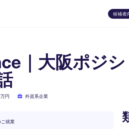
候補者
inance｜大阪ポ
話
00万円
外資系企業
のご就業