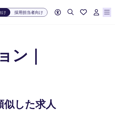
お気に
向け
採用担当者向け
入り, 0
件の求
人が気
になる
リスト
ジション｜
に保存
されて
います
類似した求人