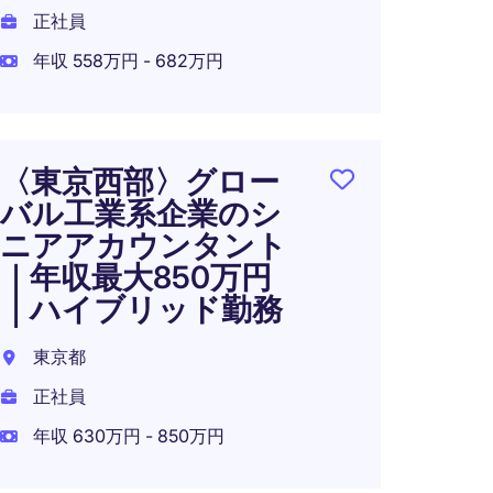
正社員
120
年収 558万円 - 682万円
東京都
正社員
年収 1
〈東京西部〉グロー
在宅可
バル工業系企業のシ
ニアアカウンタント
｜年収最大850万円
｜ハイブリッド勤務
ファ
フ
東京都
正社員
東京2
年収 630万円 - 850万円
正社員
年収 5