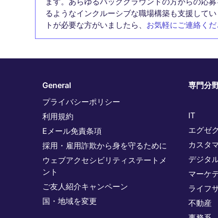
ます。あらゆるバックグラウンドの方からの応募
るようなインクルーシブな職場構築も支援してい
トが必要な方がいましたら、
お気軽にご連絡くだ
General
専門分
プライバシーポリシー
IT
利用規約
エグゼ
Eメール免責条項
カスタ
採用・雇用詐欺から身を守るために
デジタ
ウェブアクセシビリティステートメ
ント
マーケ
ご友人紹介キャンペーン
ライフ
国・地域を変更
不動産
事務系