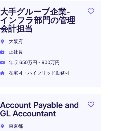
大手グループ企業-
グロ
インフラ部門の管理
躍す
会計担当
リス
大阪府
東京都
正社員
正社員
年収 650万円 - 900万円
年収 6
在宅可・ハイブリッド勤務可
在宅可
Account Payable and
【在宅
GL Accountant
Man
ント
東京都
系戦