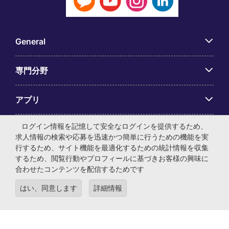
General
専門分野
アプリ
ログイン情報を記憶して安全なログインを提供するため、
Employer Centre
求人情報の検索や応募を迅速かつ簡単に行うための機能を実
行するため、サイト機能を最適化するための統計情報を収集
するため、閲覧行動やプロフィールに基づきお客様の興味に
合わせたコンテンツを配信するためです
© マイケル・ペイジ・インターナショナル・ジャパン株式会
はい、同意します
詳細情報
社 法人番号：0104-01-043253 本社所在地：〒105-0001 東
京都港区虎ノ門4-3-13 ヒューリック神谷町ビル6階 有料職業
紹介事業許可番号：13-ユ-040405 ／ 労働者派遣事業許可番