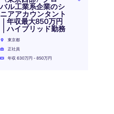
バル工業系企業のシ
ニアアカウンタント
｜年収最大850万円
成長
｜ハイブリッド勤務
える
タン
東京都
正社員
東京2
年収 630万円 - 850万円
正社員
年収 8
在宅可
Senio