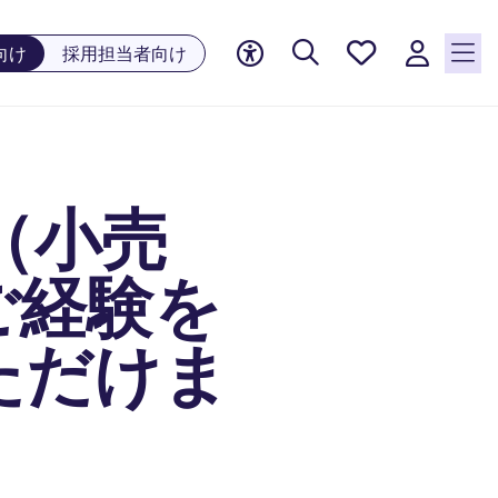
お気に
向け
採用担当者向け
入り, 0
件の求
人が気
になる
リスト
ル（小売
に保存
されて
います
ご経験を
ただけま