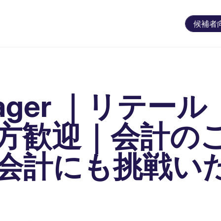
候補者
anager ｜リテー
方歓迎｜会計の
会計にも挑戦い