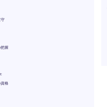
遵守
の把握
:
の資格