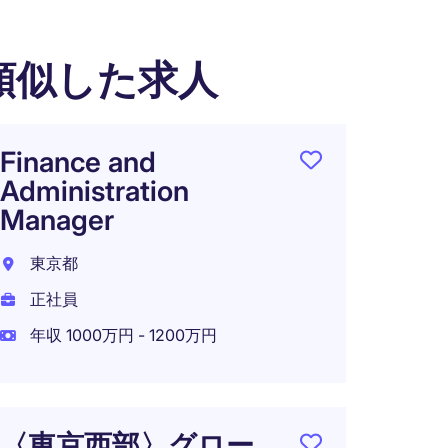
類似した求人
Finance and
【在宅
Administration
Man
Manager
ント
系戦
東京都
120
正社員
東京都
年収 1000万円 - 1200万円
正社員
年収 1
在宅可
〈東京西部〉グロー