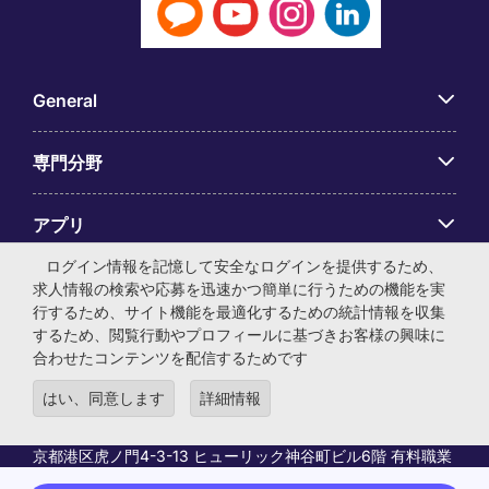
General
専門分野
アプリ
ログイン情報を記憶して安全なログインを提供するため、
Employer Centre
求人情報の検索や応募を迅速かつ簡単に行うための機能を実
行するため、サイト機能を最適化するための統計情報を収集
するため、閲覧行動やプロフィールに基づきお客様の興味に
合わせたコンテンツを配信するためです
はい、同意します
詳細情報
© マイケル・ペイジ・インターナショナル・ジャパン株式会
社 法人番号：0104-01-043253 本社所在地：〒105-0001 東
京都港区虎ノ門4-3-13 ヒューリック神谷町ビル6階 有料職業
紹介事業許可番号：13-ユ-040405 ／ 労働者派遣事業許可番