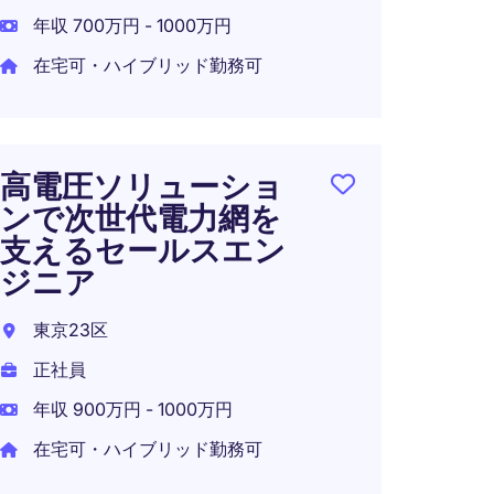
年収 700万円 - 1000万円
年収 6
在宅可・ハイブリッド勤務可
セー
ー
高電圧ソリューショ
ンで次世代電力網を
東京都
支えるセールスエン
正社員
ジニア
年収 9
東京23区
在宅可
正社員
年収 900万円 - 1000万円
在宅可・ハイブリッド勤務可