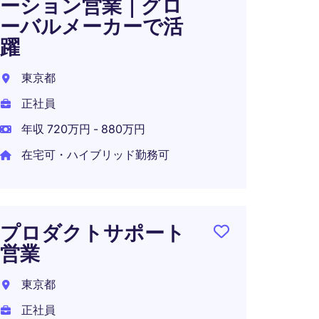
ーション営業｜グロ
スナ
ーバルメーカーで活
ネー
躍
東京都
東京都
正社員
正社員
年収 9
年収 720万円 - 880万円
在宅可
在宅可・ハイブリッド勤務可
産業
プロダクトサポート
ン向
営業
ジニ
東京都
東京都
正社員
正社員