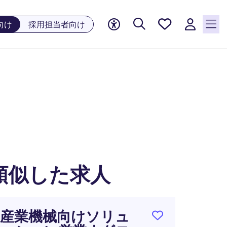
お気に
向け
採用担当者向け
入り, 0
件の求
人が気
になる
リスト
に保存
されて
います
類似した求人
産業機械向けソリュ
世界