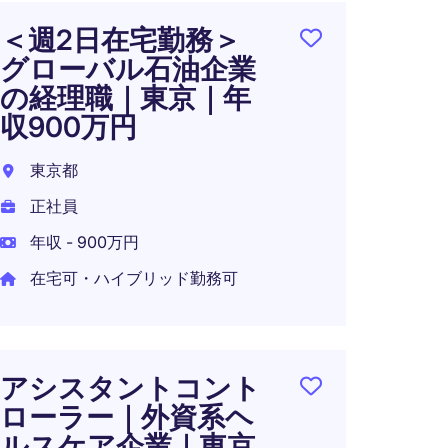
＜週2日在宅勤務＞
グル
グローバル石油企業
制 
の経理職｜東京｜年
千代田
収900万円
正社員
東京都
年収 7
正社員
在宅可
年収 - 900万円
在宅可・ハイブリッド勤務可
グロ
務基
アシスタントコント
アア
ローラー｜外資系ヘ
東京都
ルスケア企業｜東京