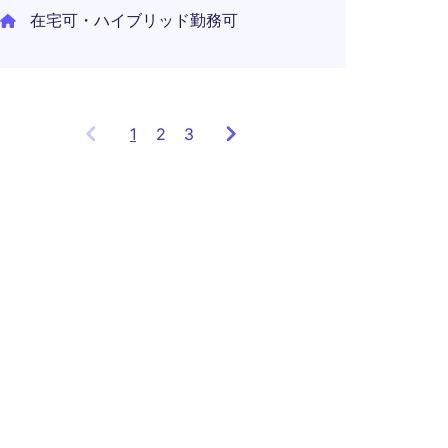
在宅可・ハイブリッド勤務可
1
Showing
2
3
items
1
to
3
of
9