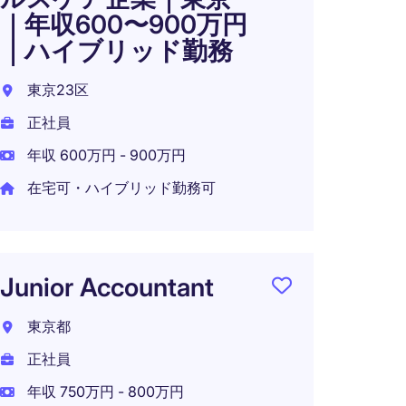
正社員
｜年収600〜900万円
｜ハイブリッド勤務
年収 6
在宅可
東京23区
正社員
年収 600万円 - 900万円
Finan
在宅可・ハイブリッド勤務可
(FP&A
東京都
正社員
Junior Accountant
年収 7
東京都
在宅可
正社員
年収 750万円 - 800万円