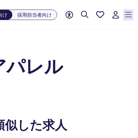
お気に
向け
採用担当者向け
入り, 0
件の求
人が気
になる
リスト
アパレル
に保存
されて
います
類似した求人