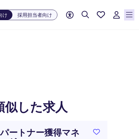
お気に
向け
採用担当者向け
入り, 0
件の求
人が気
になる
リスト
に保存
されて
います
類似した求人
パートナー獲得マネ
物流