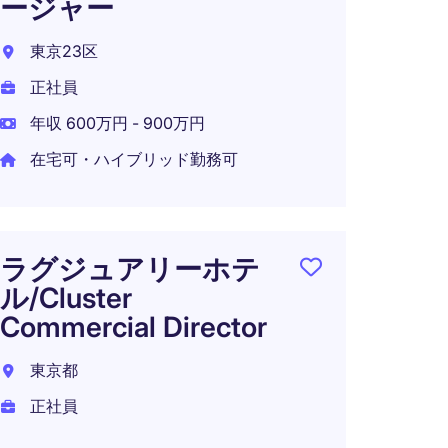
ージャー
を現
リュ
東京23区
渋谷区
正社員
正社員
年収 600万円 - 900万円
年収 6
在宅可・ハイブリッド勤務可
外資
ラグジュアリーホテ
営業
ル/Cluster
Commercial Director
大阪市
東京都
正社員
正社員