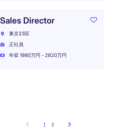
【ハ
可】
Sales Director
手｜
東京23区
セス
ール
正社員
年収 1980万円 - 2820万円
東京2
正社員
年収 3
在宅可
1
Showing
2
items