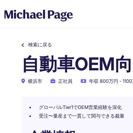
検索に戻る
自動車OEM
横浜市
正社員
年収 800万円 - 110
グローバルTier1でOEM営業経験を深化
受注〜量産まで一貫して関与できる裁量