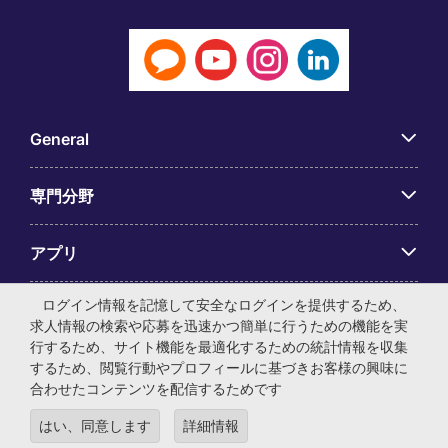
General
専門分野
アプリ
ログイン情報を記憶して安全なログインを提供するため、
Employer Centre
求人情報の検索や応募を迅速かつ簡単に行うための機能を実
行するため、サイト機能を最適化するための統計情報を収集
するため、閲覧行動やプロフィールに基づきお客様の興味に
合わせたコンテンツを配信するためです
© マイケル・ペイジ・インターナショナル・ジャパン株式会
はい、同意します
詳細情報
社 法人番号：0104-01-043253 本社所在地：〒105-0001 東