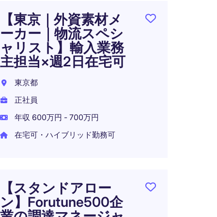
【東京｜外資素材メ
【週3
ーカー｜物流スペシ
調達
ャリスト】輸入業務
｜CA
主担当×週2日在宅可
協業
件）
東京都
東京都
正社員
正社員
年収 600万円 - 700万円
年収 7
在宅可・ハイブリッド勤務可
在宅可
【スタンドアロー
ン】Forutune500企
サプ
業の調達マネージャ
ネジ