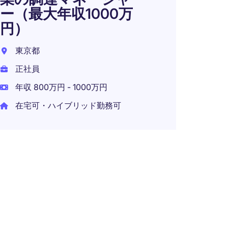
ー（最大年収1000万
リス
円）
東京都
東京都
正社員
正社員
年収 800万円 - 1000万円
在宅可・ハイブリッド勤務可
【週
ー出
流企
ペレ
東京2
正社員
年収 4