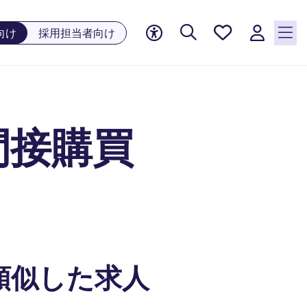
お気に
向け
採用担当者向け
入り, 0
件の求
人が気
になる
リスト
間接購買
に保存
されて
います
類似した求人