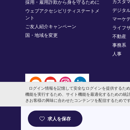
カスタ
採用・雇用詐欺から身を守るために
デジタ
ウェブアクセシビリティステートメ
ント
マーケ
ご友人紹介キャンペーン
ライフ
国・地域を変更
不動産
事務系
人事
ログイン情報を記憶して安全なログインを提供するた
機能を実行するため、サイト機能を最適化するための統
きお客様の興味に合わせたコンテンツを配信するためで
© マイケル・ペイジ・インターナショナル・ジャパン株式会社 法
求人を保存
介事業許可番号：13-ユ-040405 ／ 労働者派遣事業許可番