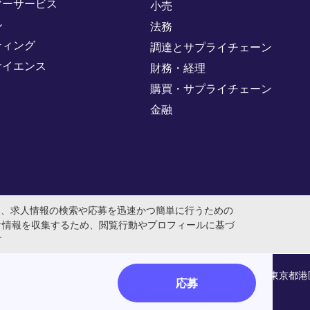
マーサービス
小売
ル
法務
ティング
調達とサプライチェーン
サイエンス
財務・経理
購買・サプライチェーン
金融
め、求人情報の検索や応募を迅速かつ簡単に行うための
計情報を収集するため、閲覧行動やプロフィールに基づ
す
人番号：0104-01-043253 本社所在地：〒105-0001 東京都
応募
号：派13-300434