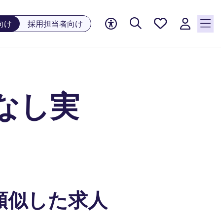
お気に
向け
採用担当者向け
入り, 0
件の求
人が気
になる
リスト
なし実
に保存
されて
います
類似した求人