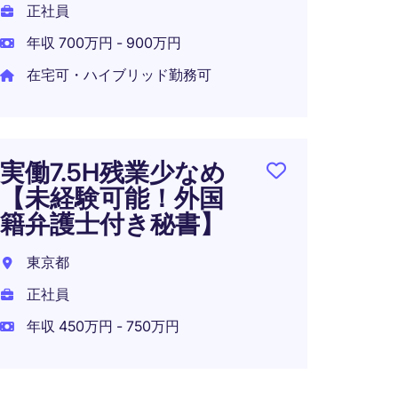
港区
正社員
正社員
年収 700万円 - 900万円
年収 5
在宅可・ハイブリッド勤務可
在宅可
実働7.5H残業少なめ
【未経験可能！外国
在宅週
籍弁護士付き秘書】
書ア
験不
東京都
東京都
正社員
正社員
年収 450万円 - 750万円
年収 4