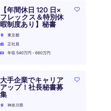
【年間休日 120 日×
【在宅
フレックス＆特別休
外資
暇制度あり】秘書
ア企業】
東京都
港区
正社員
正社員
年収 540万円 - 660万円
年収 8
大手企業でキャリア
Execu
アップ！社長秘書募
Secr
集
／戦
ーム
神奈川県