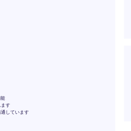
可能
れます
精通しています