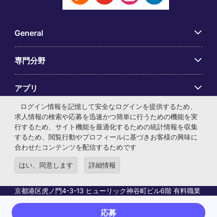
General
専門分野
アプリ
ログイン情報を記憶して安全なログインを提供するため、
Employer Centre
求人情報の検索や応募を迅速かつ簡単に行うための機能を実
行するため、サイト機能を最適化するための統計情報を収集
するため、閲覧行動やプロフィールに基づきお客様の興味に
合わせたコンテンツを配信するためです
はい、同意します
詳細情報
© マイケル・ペイジ・インターナショナル・ジャパン株式会
社 法人番号：0104-01-043253 本社所在地：〒105-0001 東
京都港区虎ノ門4-3-13 ヒューリック神谷町ビル6階 有料職業
紹介事業許可番号：13-ユ-040405 ／ 労働者派遣事業許可番
号：派13-300434
応募