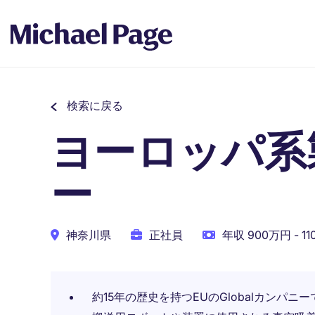
検索に戻る
ヨーロッパ系
ー
神奈川県
正社員
年収 900万円 - 1
約15年の歴史を持つEUのGlobalカンパニ