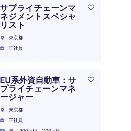
東京都
サプライチェーンマ
正社員
ネジメントスペシャ
年収 1
リスト
在宅可
東京都
正社員
食品業
ジャ
EU系外資自動車：サ
東京都
プライチェーンマネ
ージャー
正社員
年収 9
東京都
正社員
年収 900万円 - 1100万円