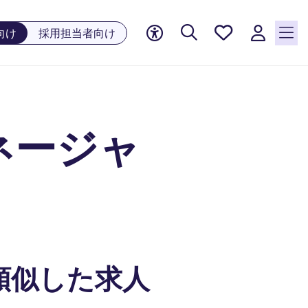
お気に
向け
採用担当者向け
入り, 0
件の求
人が気
になる
リスト
ネージャ
に保存
されて
います
類似した求人