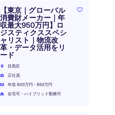
【東京｜グローバル
外資
消費財メーカー｜年
ニア
収最大950万円】ロ
東京都
ジスティクススペシ
正社員
ャリスト｜物流改
革・データ活用をリ
年収 7
ード
目黒区
再生
正社員
SC
年収 600万円 - 950万円
｜商
在宅可・ハイブリッド勤務可
支え
ン