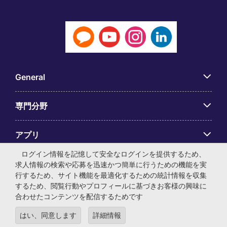
General
専門分野
アプリ
ログイン情報を記憶して安全なログインを提供するため、
Employer Centre
求人情報の検索や応募を迅速かつ簡単に行うための機能を実
行するため、サイト機能を最適化するための統計情報を収集
するため、閲覧行動やプロフィールに基づきお客様の興味に
合わせたコンテンツを配信するためです
はい、同意します
詳細情報
© マイケル・ペイジ・インターナショナル・ジャパン株式会