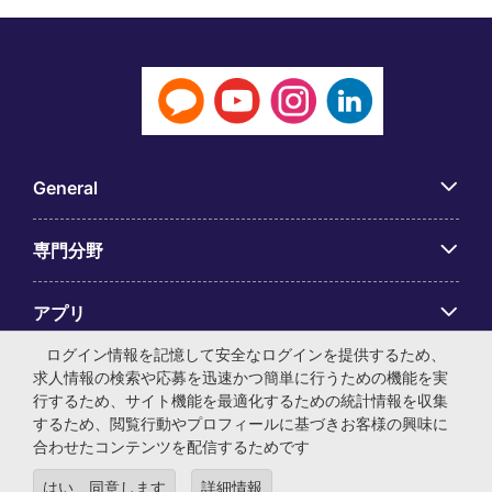
General
専門分野
アプリ
ログイン情報を記憶して安全なログインを提供するため、
Employer Centre
求人情報の検索や応募を迅速かつ簡単に行うための機能を実
行するため、サイト機能を最適化するための統計情報を収集
するため、閲覧行動やプロフィールに基づきお客様の興味に
合わせたコンテンツを配信するためです
はい、同意します
詳細情報