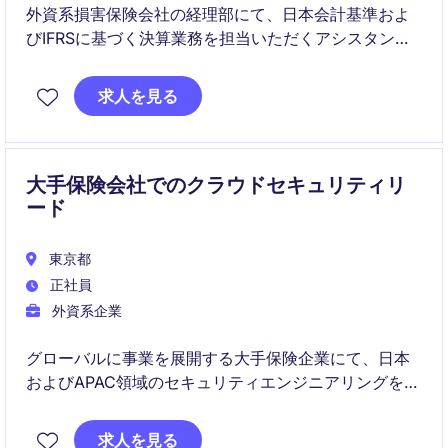
外資系損害保険会社の経理部にて、日本会計基準およ
びIFRSに基づく決算業務を担当いただくアシスタント
マネージャーポジションです。監査対応や各種レポー
ティングを通じて、業界未経験であっても保険業界に
求人を見る
関する知見も深めていただけます。
大手保険会社でのクラウドセキュリティリ
ード
東京都
正社員
外資系企業
グローバルに事業を展開する大手保険企業にて、日本
およびAPAC領域のセキュリティエンジニアリングをリ
ードいただくポジションです。オンプレミス環境から
マルチクラウド環境まで幅広いセキュリティ基盤を担
求人を見る