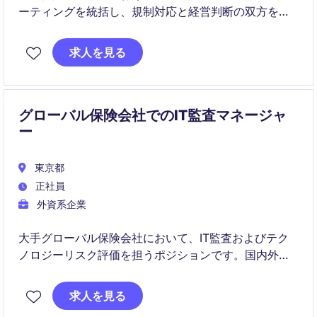
ーティングを統括し、規制対応と経営判断の双方を支
えるポジションです。経営層と連携し、財務戦略・分
析・変革を推進する中核的な役割を担います。
求人を見る
グローバル保険会社でのIT監査マネージャ
ー
東京都
正社員
外資系企業
大手グローバル保険会社において、IT監査およびテク
ノロジーリスク評価を担うポジションです。国内外の
ステークホルダーと連携しながら、クラウド移行やIT
モダナイゼーションを含む重要プロジェクトの監査・
求人を見る
評価に携わります。