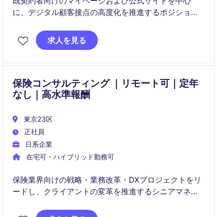
既契約者向けのマイページおよび公式サイトを中心
に、デジタル顧客接点の高度化を推進するポジション
です。
求人を見る
UI/UX改善やデータ分析を通じて顧客体験を向上さ
せ、KPI設計から施策実行まで一気通貫でリードいただ
きます。
保険コンサルティング ｜リモート可｜定年
なし｜高水準報酬
東京23区
正社員
日系企業
在宅可・ハイブリッド勤務可
保険業界向けの戦略・業務改革・DXプロジェクトをリ
ードし、クライアントの変革を推進するシニアマネー
ジャーポジションです。事業拡大フェーズにおいて、
プロジェクトデリバリーだけでなく、顧客開拓や組織