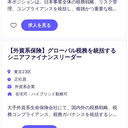
本ポジションは、日本事業全体の税務戦略、リスク管
理、コンプライアンスを統括し、複雑かつ重要な税務
案件を主導します。
求人を見る
グローバル税務部門および日本の税務当局との中核的
な窓口として、経営判断を支える実践的な助言を提供
します。
【外資系保険】グローバル税務を統括する
シニアファイナンスリーダー
東京23区
正社員
外資系企業
在宅可・ハイブリッド勤務可
大手外資系生命保険会社にて、国内外の税務戦略、税
務コンプライアンス、税務ガバナンスを統括するシニ
アマネジメントポジションです。国際税務や税効果会