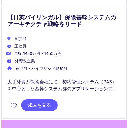
体の高度化に貢献いただきます。
【日英バイリンガル】保険基幹システムの
アーキテクチャ戦略をリード
東京都
正社員
年収 1450万円 - 1450万円
外資系企業
在宅可・ハイブリッド勤務可
大手外資系保険会社にて、契約管理システム（PAS）
を中心とした基幹システム群のアプリケーションアー
キテクチャ設計・品質向上を担うポジションです。シ
ステム全体を俯瞰しながら、開発環境・本番環境の最
求人を見る
適化、システム連携強化、長期的な拡張性を見据えた
ソリューション提案を推進いただきます。