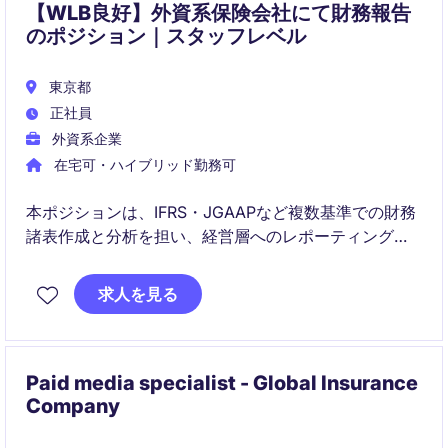
【WLB良好】外資系保険会社にて財務報告
のポジション｜スタッフレベル
東京都
正社員
外資系企業
在宅可・ハイブリッド勤務可
本ポジションは、IFRS・JGAAPなど複数基準での財務
諸表作成と分析を担い、経営層へのレポーティングを
通じて財務戦略の高度化に貢献いただく役割です。財
務健全性向上や自動化・業務効率化プロジェクトにも
求人を見る
参画できる、幅広くスキルを伸ばせるポジションで
す。
Paid media specialist - Global Insurance
Company