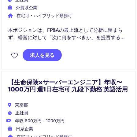
外資系企業
在宅可・ハイブリッド勤務可
本ポジションは、FP&Aの最上流として分析に留まら
ず、経営に対して「次に何をすべきか」を提言する戦
略パートナーの役割です。データ・分析・戦略を一気
通貫でつなぎ、中期経営・資本配分・M&Aの意思決定
求人を見る
に直接関与します。
【生命保険×サーバーエンジニア】年収〜
1000万円 週1日在宅可 九段下勤務 英語活用
東京都
正社員
年収 600万円 - 1000万円
日系企業
在宅可・ハイブリッド勤務可