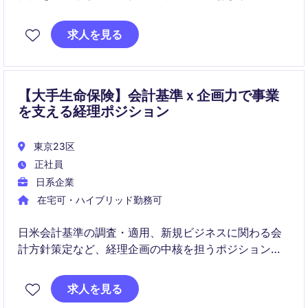
発を担うポジションです。ライセンス取得前後の各フ
ェーズにおいて、約款作成・料率算定・規制対応を含
求人を見る
む実務の中核としてご活躍いただきます。
【大手生命保険】会計基準ｘ企画力で事業
を支える経理ポジション
東京23区
正社員
日系企業
在宅可・ハイブリッド勤務可
日米会計基準の調査・適用、新規ビジネスに関わる会
計方針策定など、経理企画の中核を担うポジションで
す。
求人を見る
監査対応や内部統制、部内支援を通じて、経理機能全