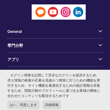
General
専門分野
アプリ
Employer Centre
ログイン情報を記憶して安全なログインを提供するため、
求人情報の検索や応募を迅速かつ簡単に行うための機能を実
行するため、サイト機能を最適化するための統計情報を収集
するため、閲覧行動やプロフィールに基づきお客様の興味に
合わせたコンテンツを配信するためです
© マイケル・ペイジ・インターナショナル・ジャパン株式会
はい、同意します
詳細情報
社 法人番号：0104-01-043253 本社所在地：〒105-0001 東