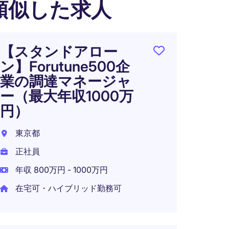
類似した求人
【スタンドアロー
【週
ン】Forutune500企
ー出
業の調達マネージャ
流企
ー（最大年収1000万
ペレ
円）
東京2
東京都
正社員
正社員
年収 4
年収 800万円 - 1000万円
在宅可
在宅可・ハイブリッド勤務可