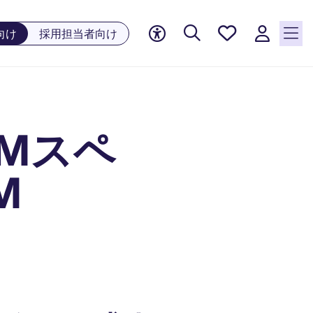
お気に
向け
採用担当者向け
入り, 0
件の求
人が気
になる
リスト
Mスペ
に保存
されて
います
M