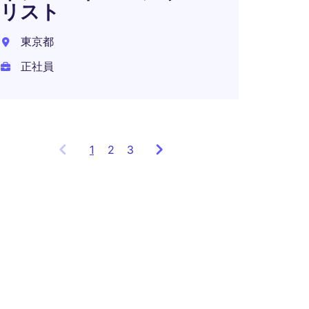
リスト
神奈川
東京都
正社員
正社員
年収 7
1
Showing
2
3
items
1
to
3
of
8