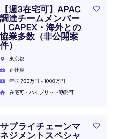
【調
【週3在宅可】APAC
ップ
調達チームメンバー
ーカ
｜CAPEX・海外との
ャリ
協業多数（非公開案
り）
件）
日本
東京都
正社員
正社員
年収 5
年収 700万円 - 1000万円
在宅可
在宅可・ハイブリッド勤務可
海外
サプライチェーンマ
ス向
ネジメントスペシャ
ラン