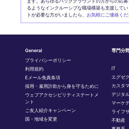
ます。あらゆるバックグラウンドの方からの応募
るようなインクルーシブな職場構築も支援してい
トが必要な方がいましたら、
お気軽にご連絡くだ
General
専門分
プライバシーポリシー
IT
利用規約
エグゼ
Eメール免責条項
カスタ
採用・雇用詐欺から身を守るために
デジタ
ウェブアクセシビリティステートメ
ント
マーケ
ご友人紹介キャンペーン
ライフ
国・地域を変更
不動産
事務系