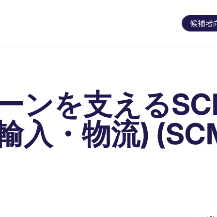
候補者
ーンを支えるSC
入・物流) (SC