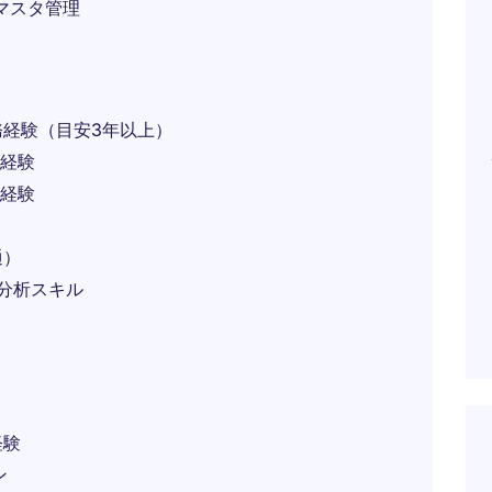
・マスタ管理
経験（目安3年以上）
の経験
の経験
通）
タ分析スキル
経験
ン