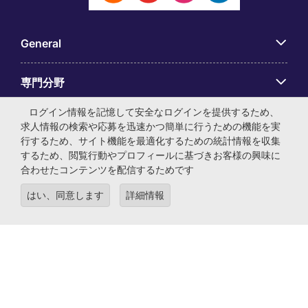
General
専門分野
ログイン情報を記憶して安全なログインを提供するため、
アプリ
求人情報の検索や応募を迅速かつ簡単に行うための機能を実
行するため、サイト機能を最適化するための統計情報を収集
するため、閲覧行動やプロフィールに基づきお客様の興味に
Employer Centre
合わせたコンテンツを配信するためです
はい、同意します
詳細情報
© マイケル・ペイジ・インターナショナル・ジャパン株式会
社 法人番号：0104-01-043253 本社所在地：〒105-0001 東
京都港区虎ノ門4-3-13 ヒューリック神谷町ビル6階 有料職業
紹介事業許可番号：13-ユ-040405 ／ 労働者派遣事業許可番
号：派13-300434