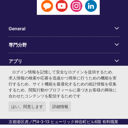
General
専門分野
アプリ
ログイン情報を記憶して安全なログインを提供するため、
Employer Centre
求人情報の検索や応募を迅速かつ簡単に行うための機能を実
行するため、サイト機能を最適化するための統計情報を収集
するため、閲覧行動やプロフィールに基づきお客様の興味に
合わせたコンテンツを配信するためです
はい、同意します
詳細情報
© マイケル・ペイジ・インターナショナル・ジャパン株式会
社 法人番号：0104-01-043253 本社所在地：〒105-0001 東
京都港区虎ノ門4-3-13 ヒューリック神谷町ビル6階 有料職業
紹介事業許可番号：13-ユ-040405 ／ 労働者派遣事業許可番