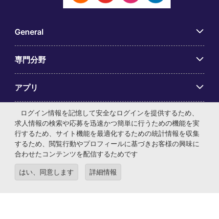
General
専門分野
アプリ
ログイン情報を記憶して安全なログインを提供するため、
Employer Centre
求人情報の検索や応募を迅速かつ簡単に行うための機能を実
行するため、サイト機能を最適化するための統計情報を収集
するため、閲覧行動やプロフィールに基づきお客様の興味に
合わせたコンテンツを配信するためです
© マイケル・ペイジ・インターナショナル・ジャパン株式会
はい、同意します
詳細情報
社 法人番号：0104-01-043253 本社所在地：〒105-0001 東
京都港区虎ノ門4-3-13 ヒューリック神谷町ビル6階 有料職業
紹介事業許可番号：13-ユ-040405 ／ 労働者派遣事業許可番
号：派13-300434