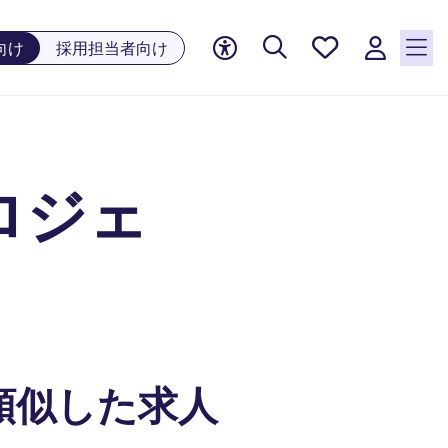
お気に
向け
採用担当者向け
入り, 0
件の求
人が気
になる
リスト
ロジェ
に保存
されて
います
類似した求人