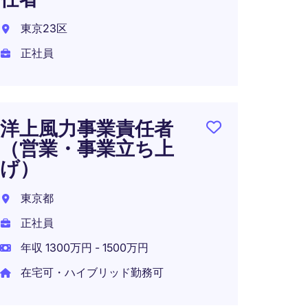
正社員
東京23区
年収 1
正社員
在宅可
洋上風力事業責任者
アカ
（営業・事業立ち上
ャー
げ）
日本
東京都
正社員
正社員
年収 6
年収 1300万円 - 1500万円
在宅可
在宅可・ハイブリッド勤務可