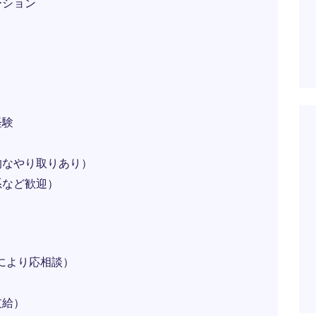
ーション
験
経験
的なやり取りあり）
系など歓迎）
ルにより応相談）
支給）