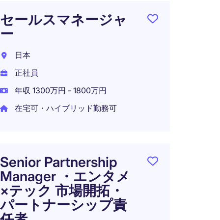
セールスマネージャ
Busin
ー
Deve
Mana
日本
東京都
正社員
正社員
年収 1300万円 - 1800万円
年収 8
在宅可・ハイブリッド勤務可
日本
Senior Partnership
牽引｜P
Manager ・エンタメ
Accou
×テック 市場開拓・
パートナーシップ責
日本
任者