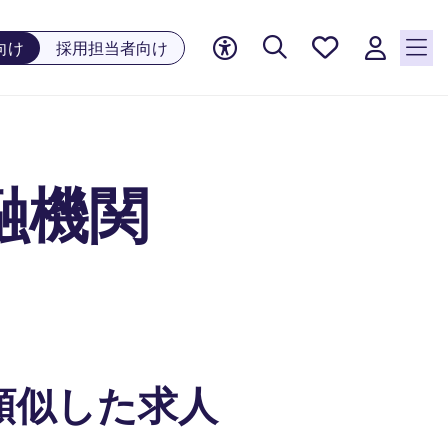
お気に
向け
採用担当者向け
入り, 0
件の求
人が気
になる
リスト
金融機関
に保存
されて
います
類似した求人