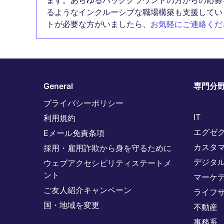
ます。あらゆるバックグラウンドの方からの応募
るようなインクルーシブな職場構築も支援してい
トが必要な方がいましたら、
お気軽にご連絡くだ
General
専門分
プライバシーポリシー
IT
利用規約
エグゼ
Eメール免責条項
カスタ
採用・雇用詐欺から身を守るために
デジタ
ウェブアクセシビリティステートメ
ント
マーケ
ご友人紹介キャンペーン
ライフ
国・地域を変更
不動産
事務系