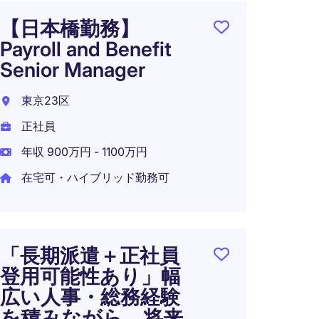
【日本橋勤務】
横浜
Payroll and Benefit
体企業
Senior Manager
アス
東京23区
横浜市
正社員
正社員
年収 900万円 - 1100万円
年収 8
在宅可・ハイブリッド勤務可
【マ
不要
「長期派遣＋正社員
ー｜
登用可能性あり」幅
広い人事・総務経験
東京2
を積みながら、将来