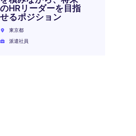
正社員
のHRリーダーを目指
年収 5
せるポジション
在宅可
東京都
派遣社員
【外
ケア業
7M程
中央市
正社員
年収 6