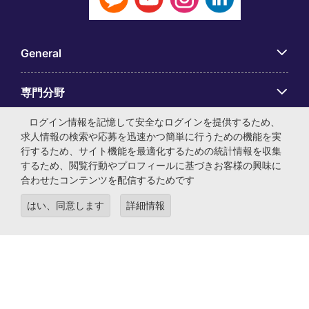
General
専門分野
ログイン情報を記憶して安全なログインを提供するため、
アプリ
求人情報の検索や応募を迅速かつ簡単に行うための機能を実
行するため、サイト機能を最適化するための統計情報を収集
するため、閲覧行動やプロフィールに基づきお客様の興味に
Employer Centre
合わせたコンテンツを配信するためです
はい、同意します
詳細情報
© マイケル・ペイジ・インターナショナル・ジャパン株式会
社 法人番号：0104-01-043253 本社所在地：〒105-0001 東
京都港区虎ノ門4-3-13 ヒューリック神谷町ビル6階 有料職業
紹介事業許可番号：13-ユ-040405 ／ 労働者派遣事業許可番
号：派13-300434