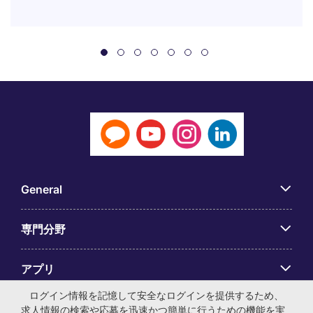
General
専門分野
アプリ
ログイン情報を記憶して安全なログインを提供するため、
Employer Centre
求人情報の検索や応募を迅速かつ簡単に行うための機能を実