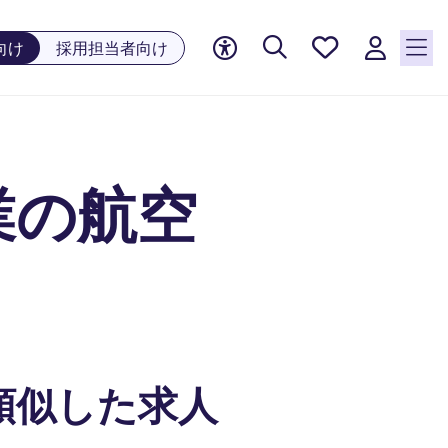
お気に
向け
採用担当者向け
入り, 0
件の求
人が気
になる
リスト
業の航空
に保存
されて
います
類似した求人