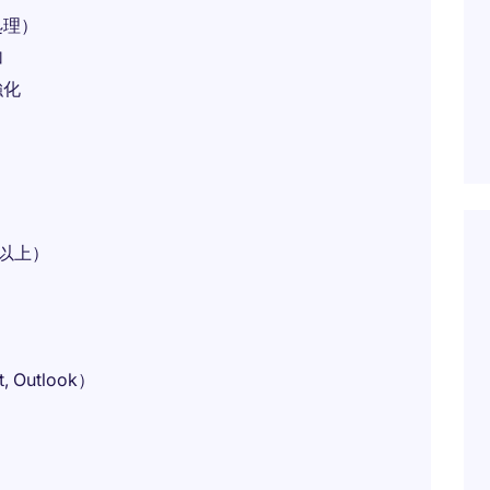
処理）
加
強化
以上）
, Outlook）