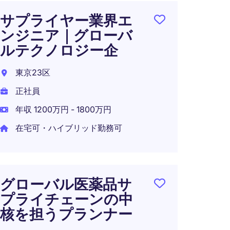
サプライヤー業界エ
【週
ンジニア｜グローバ
ー出
ルテクノロジー企
流企
ペレ
東京23区
東京2
正社員
正社員
年収 1200万円 - 1800万円
年収 4
在宅可・ハイブリッド勤務可
在宅可
グローバル医薬品サ
プライチェーンの中
【調
核を担うプランナー
ップ
ーカ