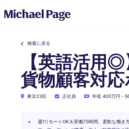
検索に戻る
【英語活用◎
貨物顧客対応
東京23区
正社員
年収 400万円 - 
週1リモートOK＆実働7.5時間。柔軟な働