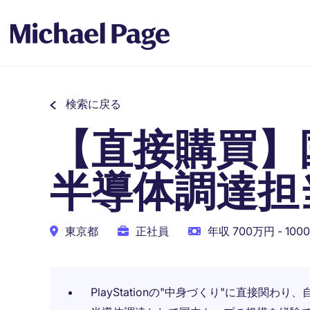
検索に戻る
【直接購買】
半導体調達担
東京都
正社員
年収 700万円 - 10
PlayStationの"中身づくり"に直接関