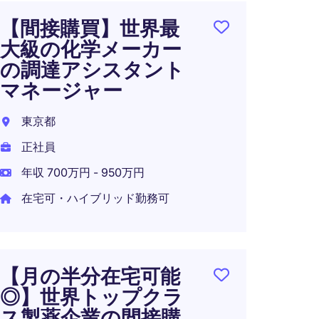
【間接購買】世界最
【ス
大級の化学メーカー
ポジ
の調達アシスタント
靴ブ
マネージャー
ペシ
東京都
東京都
正社員
正社員
年収 700万円 - 950万円
年収 6
在宅可・ハイブリッド勤務可
在宅可
【月の半分在宅可能
倉庫
◎】世界トップクラ
ー（
ス製薬企業の間接購
化粧