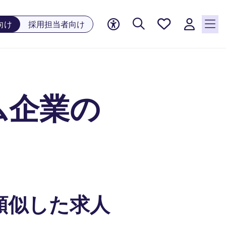
お気に
向け
採用担当者向け
入り, 0
件の求
人が気
になる
リスト
ム企業の
に保存
されて
います
類似した求人