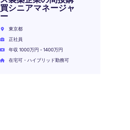
買シニアマネージャ
境）
ー
東京都
東京都
正社員
正社員
年収 6
年収 1000万円 - 1400万円
在宅可・ハイブリッド勤務可
【CA
資系
間接
ー
東京都
正社員