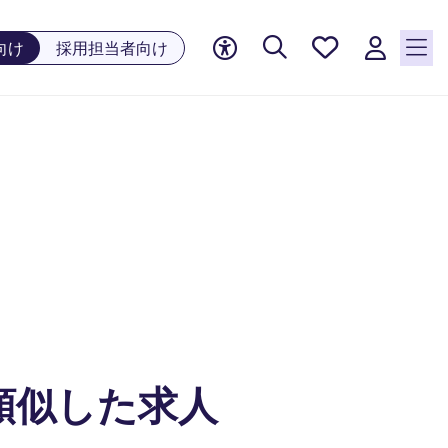
お気に
向け
採用担当者向け
入り, 0
件の求
人が気
になる
リスト
に保存
されて
います
類似した求人