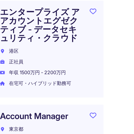
エンタープライズ ア
Accou
アカウントエグゼク
SCM 
ティブ - データセキ
東京2
ュリティ・クラウド
正社員
港区
年収 1
正社員
年収 1500万円 - 2200万円
在宅可・ハイブリッド勤務可
ERP S
Staff
東京都
Account Manager
正社員
東京都
年収 1