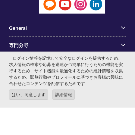
General
専門分野
ログイン情報を記憶して安全なログインを提供するため、
アプリ
求人情報の検索や応募を迅速かつ簡単に行うための機能を実
行するため、サイト機能を最適化するための統計情報を収集
するため、閲覧行動やプロフィールに基づきお客様の興味に
Employer Centre
合わせたコンテンツを配信するためです
はい、同意します
詳細情報
© マイケル・ペイジ・インターナショナル・ジャパン株式会
社 法人番号：0104-01-043253 本社所在地：〒105-0001 東
京都港区虎ノ門4-3-13 ヒューリック神谷町ビル6階 有料職業
紹介事業許可番号：13-ユ-040405 ／ 労働者派遣事業許可番