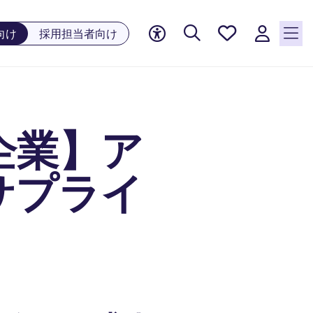
お気に
向け
採用担当者向け
入り, 0
件の求
人が気
になる
リスト
企業】ア
に保存
されて
います
サプライ