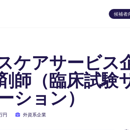
候補者
スケアサービス
剤師（臨床試験
ーション）
0万円
外資系企業