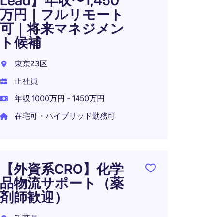
Lead】年収〜1,450
ング
万円｜フルリモート
ルイ
可｜将来マネジメン
ン・
ト候補
（薬
東京23区
東京都
正社員
正社員
年収 1000万円 - 1450万円
年収 5
在宅可・ハイブリッド勤務可
在宅可
【外資系CRO】化学
品物流サポート（薬
剤師歓迎）