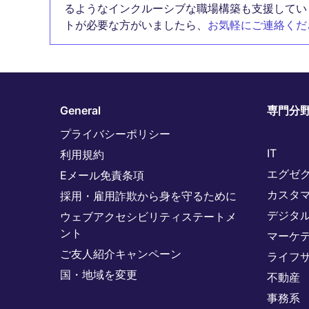
るようなインクルーシブな職場構築も支援してい
トが必要な方がいましたら、
お気軽にご連絡くだ
General
専門分
プライバシーポリシー
IT
利用規約
エグゼ
Eメール免責条項
カスタ
採用・雇用詐欺から身を守るために
デジタ
ウェブアクセシビリティステートメ
ント
マーケ
ご友人紹介キャンペーン
ライフ
国・地域を変更
不動産
事務系