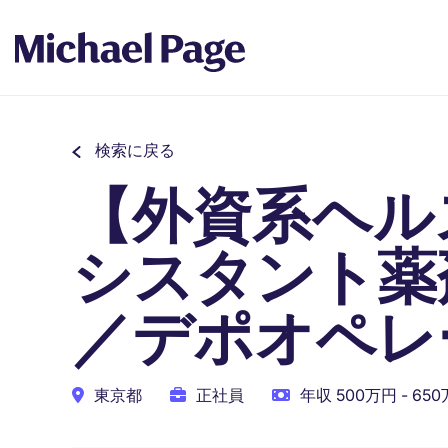
検索に戻る
【外資系ヘル
シスタント薬
／デポオペレ
東京都
正社員
年収 500万円 - 65