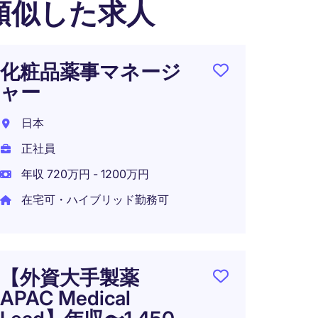
類似した求人
化粧品薬事マネージ
【外
ャー
業】
ン (
日本
イセン
正社員
東京都
年収 720万円 - 1200万円
正社員
在宅可・ハイブリッド勤務可
年収 4
【外資大手製薬
【外
APAC Medical
エン