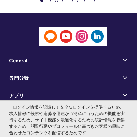
General
専門分野
アプリ
ログイン情報を記憶して安全なログインを提供するため、
Employer Centre
求人情報の検索や応募を迅速かつ簡単に行うための機能を実
行するため、サイト機能を最適化するための統計情報を収集
するため、閲覧行動やプロフィールに基づきお客様の興味に
合わせたコンテンツを配信するためです