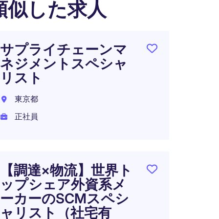
類似した求人
サプライチェーンマ
海外
ネジメントスペシャ
ス向
リスト
ラン
東京都
神奈川
正社員
正社員
年収 7
【調達×物流】世界ト
ップシェア外資系メ
サプ
ーカーのSCMスペシ
支え
ャリスト（社宅有
リス