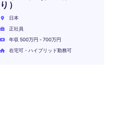
り）
(SCM 
日本
横浜市
正社員
正社員
年収 500万円 - 700万円
在宅可・ハイブリッド勤務可
外資
ニア
東京都
正社員
年収 7