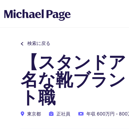
検索に戻る
【スタンドア
名な靴ブラン
ト職
東京都
正社員
年収 600万円 - 80