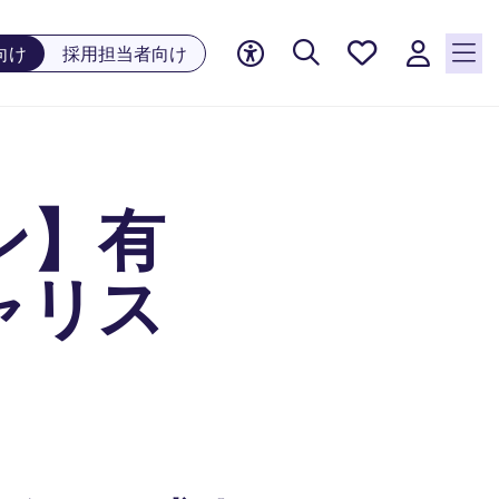
お気に
向け
採用担当者向け
入り, 0
件の求
人が気
になる
リスト
ン】有
に保存
されて
います
ャリス