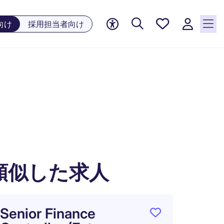
お気に
向け
採用担当者向け
入り, 0
件の求
人が気
になる
リスト
に保存
されて
います
類似した求人
Senior Finance
財務