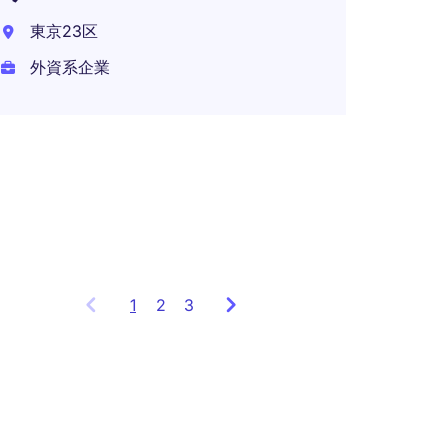
経営
東京23区
東京都
外資系企業
外資系
年収 1
1
Showing
2
3
items
1
to
3
of