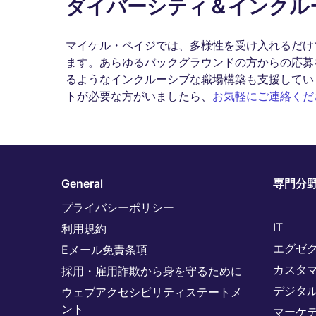
ダイバーシティ＆インクル
マイケル・ペイジでは、多様性を受け入れるだけ
ます。あらゆるバックグラウンドの方からの応募
るようなインクルーシブな職場構築も支援してい
トが必要な方がいましたら、
お気軽にご連絡くだ
General
専門分
プライバシーポリシー
IT
利用規約
エグゼ
Eメール免責条項
カスタ
採用・雇用詐欺から身を守るために
デジタ
ウェブアクセシビリティステートメ
ント
マーケ