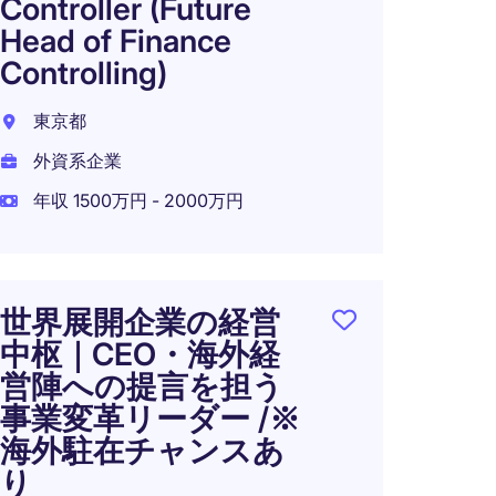
Controller (Future
千代田
Head of Finance
外資系
Controlling)
年収 11
東京都
外資系企業
年収 1500万円 - 2000万円
Head 
東京都
外資系
世界展開企業の経営
中枢｜CEO・海外経
年収 11
営陣への提言を担う
在宅可
事業変革リーダー /※
海外駐在チャンスあ
り