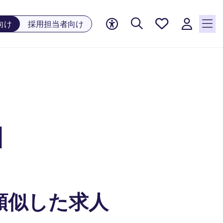
お気に
向け
採用担当者向け
入り, 0
件の求
人が気
になる
リスト
に保存
されて
います
M
類似した求人