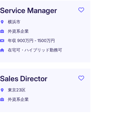
Service Manager
セー
ー・
横浜市
東京都
外資系企業
外資系
年収 900万円 - 1500万円
年収 1
在宅可・ハイブリッド勤務可
Sales Director
東京23区
外資系企業