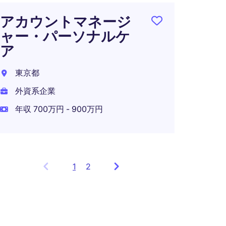
アカウントマネージ
ャー・パーソナルケ
ア
東京都
外資系企業
年収 700万円 - 900万円
1
Showing
2
items
1
to
3