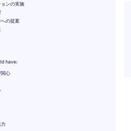
ションの実施
理
善への提案
進
ld have:
び関心
ル
話力