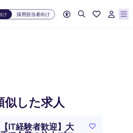
お気に
向け
採用担当者向け
入り, 0
件の求
人が気
になる
リスト
に保存
されて
います
類似した求人
【IT経験者歓迎】大
Regio