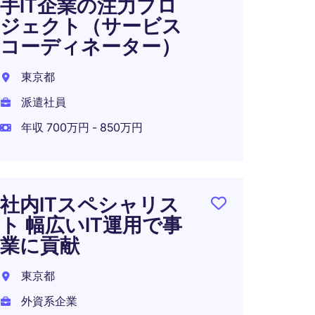
手IT企業の注力プロ
(Japa
ジェクト（サービス
東京2
コーディネーター）
外資系
東京都
年収 9
派遣社員
在宅可
年収 700万円 - 850万円
R&D
社内ITスペシャリス
東京2
ト 幅広いIT運用で事
業に貢献
外資系
年収 5
東京都
外資系企業