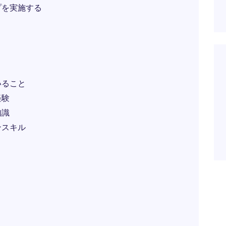
プを実施する
いること
経験
知識
ンスキル