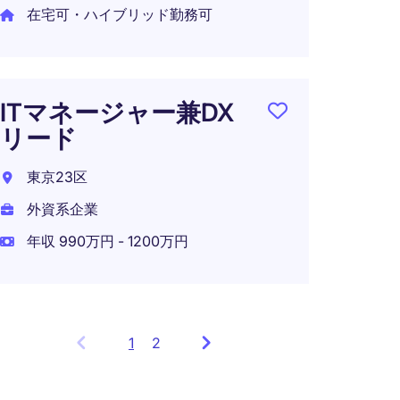
在宅可・ハイブリッド勤務可
ITマネージャー兼DX
リード
東京23区
外資系企業
年収 990万円 - 1200万円
1
Showing
2
items
1