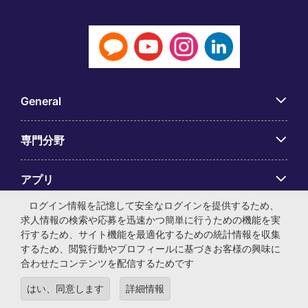
General
専門分野
アプリ
ログイン情報を記憶して安全なログインを提供するため、
Employer Centre
求人情報の検索や応募を迅速かつ簡単に行うための機能を実
行するため、サイト機能を最適化するための統計情報を収集
するため、閲覧行動やプロフィールに基づきお客様の興味に
合わせたコンテンツを配信するためです
はい、同意します
詳細情報
© マイケル・ペイジ・インターナショナル・ジャパン株式会