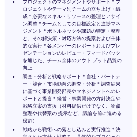
プロジェクトのマネジメントやサポート * プ
ロジェクトやテーマ別チームの立ち上げ・編
成 * 必要なスキル・リソースの整理とアサイ
ン調整 * チームとしての目標設定と進捗マネ
ジメント * ボトルネックや課題の特定・整理
と、その解決策・対応方法の提案および主体
的な実行 * 各メンバーのレポートおよびプレ
ゼンテーションのレビュー・フィードバック
を通じた、チーム全体のアウト プット品質の
向上
調査・分析と戦略サポート * 自社・パートナ
ー・競合・市場動向の調査・分析 * 調査結果
に基づく事業開発部長やマネジメントへのレ
ポートと提言 * 経営・事業開発の方針決定や
戦略立案の支援（材料提供だけでなく、論点
整理や代替案の 提示など、議論を前に進める
役割）
戦略から戦術への落とし込みと実行推進 * 決
定された方針・戦略を、具体的なプロジェク