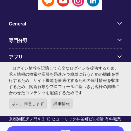
General
専門分野
アプリ
ログイン情報を記憶して安全なログインを提供するため、
Employer Centre
求人情報の検索や応募を迅速かつ簡単に行うための機能を実
行するため、サイト機能を最適化するための統計情報を収集
するため、閲覧行動やプロフィールに基づきお客様の興味に
合わせたコンテンツを配信するためです
はい、同意します
詳細情報
© マイケル・ペイジ・インターナショナル・ジャパン株式会
社 法人番号：0104-01-043253 本社所在地：〒105-0001 東
京都港区虎ノ門4-3-13 ヒューリック神谷町ビル6階 有料職業
紹介事業許可番号：13-ユ-040405 ／ 労働者派遣事業許可番