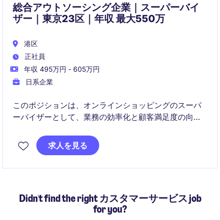
総合アウトソーシング企業｜スーパーバイ
ザー｜東京23区｜年収 最大550万
港区
正社員
年収 495万円 - 605万円
日系企業
このポジションは、オンラインショッピングのスーパ
ーバイザーとして、業務の効率化と顧客満足度の向上
を目指し、チームをリードする重要な役割です。ビジ
ネスサービス業界における顧客サービス部門での経験
求人を見る
が活かせるポジションです。
Didn't find the right カスタマーサービス job
for you?