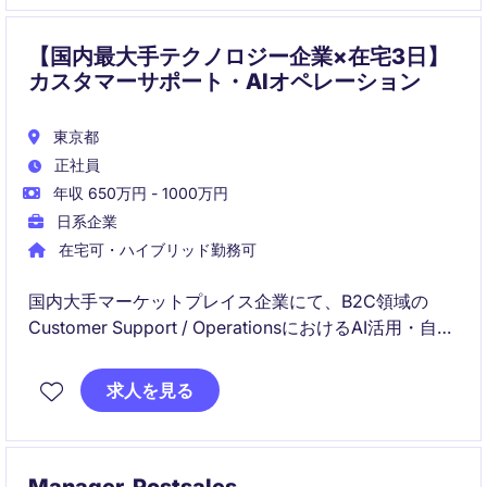
活用、ステークホルダー連携を通じて、CS組織の高度
化と海外展開を支えるポジションです。
【国内最大手テクノロジー企業×在宅3日】
カスタマーサポート・AIオペレーション
東京都
正社員
年収 650万円 - 1000万円
日系企業
在宅可・ハイブリッド勤務可
国内大手マーケットプレイス企業にて、B2C領域の
Customer Support / OperationsにおけるAI活用・自動
化・ナレッジマネジメントを推進するポジションで
す。
求人を見る
チャットボット、Virtual Agent、問い合わせデータ分
析、KPI改善を通じて、顧客体験とオペレーション効率
の両方を高めていただきます。