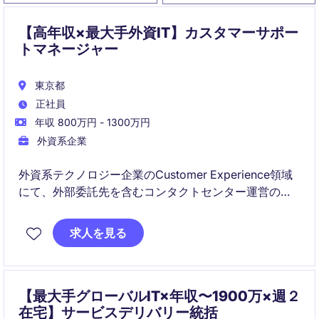
【高年収×最大手外資IT】カスタマーサポー
トマネージャー
東京都
正社員
年収 800万円 - 1300万円
外資系企業
外資系テクノロジー企業のCustomer Experience領域
にて、外部委託先を含むコンタクトセンター運営の最
適化と、KPI改善・業務変革を推進いただくポジション
です。
求人を見る
現場運営の支援だけでなく、データ分析、レポーティ
ング、CX/EX向上、AI活用や自動化施策まで幅広く関
わることができ、中長期的に業務に取り組める方に適
した役割です。
【最大手グローバルIT×年収〜1900万×週２
在宅】サービスデリバリー統括