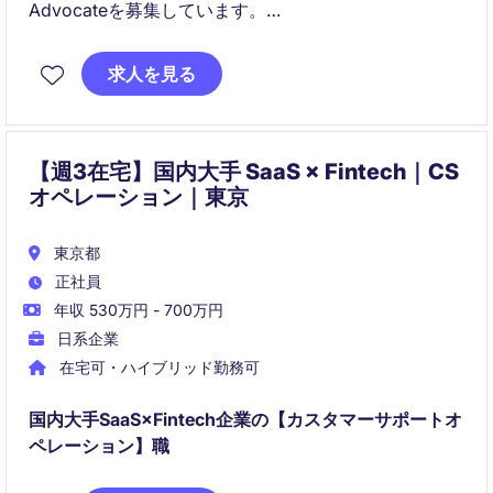
Advocateを募集しています。
日本のお客様・パートナー・営業チームを支え、見
求人を見る
積・ライセンス・契約・請求関連のサポートを通じて
顧客体験と営業生産性の向上を担うポジションです。
【週3在宅】国内大手 SaaS × Fintech｜CS
オペレーション｜東京
東京都
正社員
年収 530万円 - 700万円
日系企業
在宅可・ハイブリッド勤務可
国内大手SaaS×Fintech企業の【カスタマーサポートオ
ペレーション】職