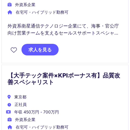
外資系企業
在宅可・ハイブリッド勤務可
外資系衛星通信テクノロジー企業にて、海事・官公庁
向け営業チームを支えるセールスサポートスペシャリ
ストポジションです。
顧客対応、受注管理、データ管理、社内外調整を通じ
求人を見る
て、英語を活かしながら専門性の高い成長領域でキャ
リアを築けます。
【大手テック案件×KPIボーナス有】品質改
善スペシャリスト
東京都
正社員
年収 450万円 - 700万円
外資系企業
在宅可・ハイブリッド勤務可