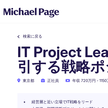
検索に戻る
IT Projec
引する戦略ポ
東京都
正社員
年収 720万円 - 115
経営層と近い立場でIT戦略をリード