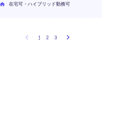
在宅可・ハイブリッド勤務可
1
Showing
2
3
items
1
to
3
of
8