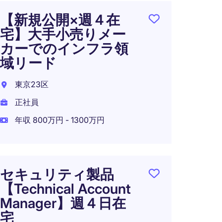
【新規公開×週４在
【AI×
宅】大手小売りメー
Scie
カーでのインフラ領
の知
域リード
業の
ニー
東京23区
東京2
正社員
正社員
年収 800万円 - 1300万円
年収 7
セキュリティ製品
【Technical Account
シニ
Manager】週４日在
ンテ
宅
ティ