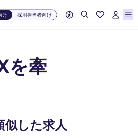
お気に
向け
採用担当者向け
入り, 0
件の求
人が気
になる
リスト
DXを牽
に保存
されて
います
類似した求人