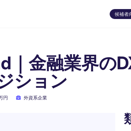
候補者
t Lead｜金融業界の
ジション
0万円
外資系企業