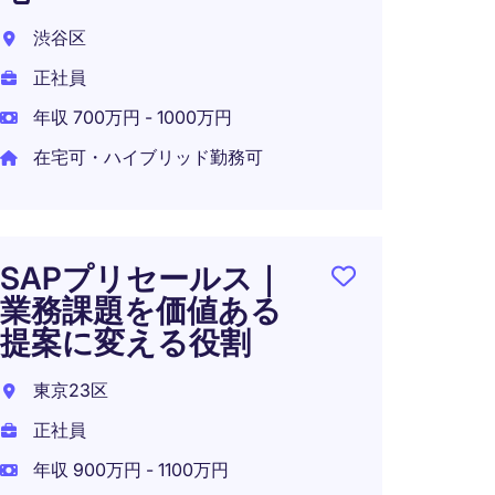
ア】
渋谷区
東京都
正社員
正社員
年収 700万円 - 1000万円
年収 9
在宅可・ハイブリッド勤務可
在宅可
SAPプリセールス｜
業務課題を価値ある
AI Del
提案に変える役割
東京都
東京23区
正社員
正社員
年収 7
年収 900万円 - 1100万円
在宅可