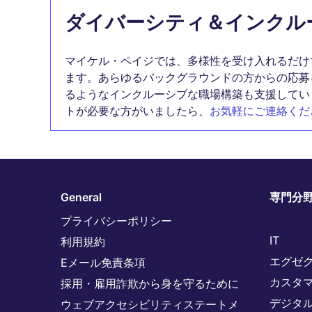
ダイバーシティ＆インクル
マイケル・ペイジでは、多様性を受け入れるだけ
ます。あらゆるバックグラウンドの方からの応募
るようなインクルーシブな職場構築も支援してい
トが必要な方がいましたら、
お気軽にご連絡くだ
General
専門分
プライバシーポリシー
IT
利用規約
エグゼ
Eメール免責条項
カスタ
採用・雇用詐欺から身を守るために
デジタ
ウェブアクセシビリティステートメ