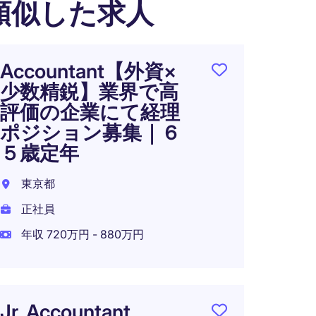
類似した求人
Accountant【外資×
〈東
少数精鋭】業界で高
バル
評価の企業にて経理
ニア
ポジション募集｜６
｜年収
５歳定年
｜ハ
東京都
東京都
正社員
正社員
年収 720万円 - 880万円
年収 6
Jr. Accountant
グロ