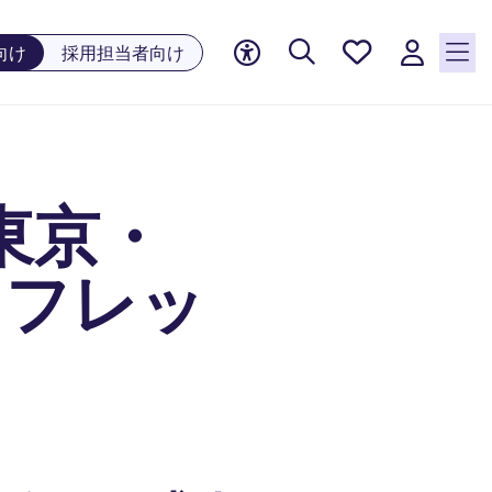
お気に
向け
採用担当者向け
入り, 0
件の求
人が気
になる
リスト
東京・
に保存
されて
います
｜フレッ