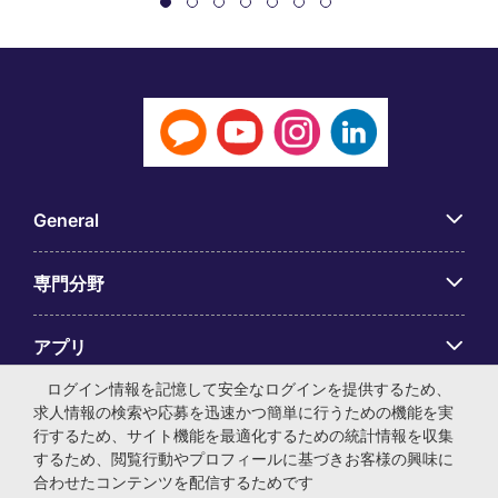
General
専門分野
アプリ
ログイン情報を記憶して安全なログインを提供するため、
Employer Centre
求人情報の検索や応募を迅速かつ簡単に行うための機能を実
行するため、サイト機能を最適化するための統計情報を収集
するため、閲覧行動やプロフィールに基づきお客様の興味に
合わせたコンテンツを配信するためです