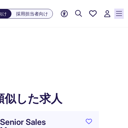
お気に
向け
採用担当者向け
入り, 0
件の求
人が気
になる
リスト
に保存
されて
います
類似した求人
Senior Sales
アカ