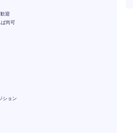
見歓迎
れば尚可
ジション