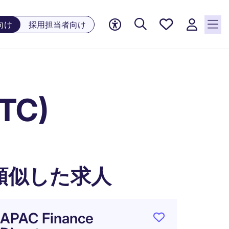
お気に
向け
採用担当者向け
入り, 0
件の求
人が気
になる
リスト
OTC)
に保存
されて
います
類似した求人
APAC Finance
Accou