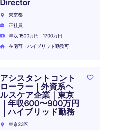
Director
GL Ac
東京都
東京都
正社員
正社員
年収 1500万円 - 1700万円
年収 5
在宅可・ハイブリッド勤務可
医療
境で
アシスタントコント
ント
ローラー｜外資系ヘ
ルスケア企業｜東京
東京都
｜年収600〜900万円
正社員
｜ハイブリッド勤務
年収 4
東京23区
在宅可