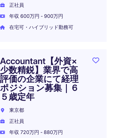
正社員
年収 600万円 - 900万円
在宅可・ハイブリッド勤務可
〈東
バル
ニア
｜年収
Accountant【外資×
｜ハ
少数精鋭】業界で高
評価の企業にて経理
東京都
ポジション募集｜６
正社員
５歳定年
年収 6
東京都
正社員
年収 720万円 - 880万円