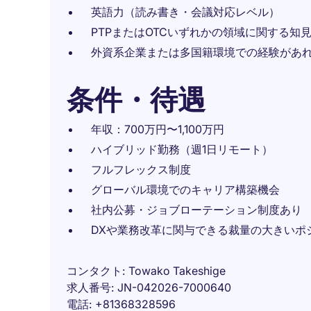
英語力（読み書き・会議対応レベル）
PTPまたはOTCいずれかの領域に関する知
外資系企業または多国籍環境での経験があ
条件・待遇
年収：700万円〜1,100万円
ハイブリッド勤務（週1日リモート）
フルフレックス制度
グローバル環境でのキャリア構築機会
社内公募・ジョブローテーション制度あり
DXや業務改革に関与できる裁量の大きいポ
コンタクト
Towako Takeshige
求人番号
JN-042026-7000640
電話
+81368328596