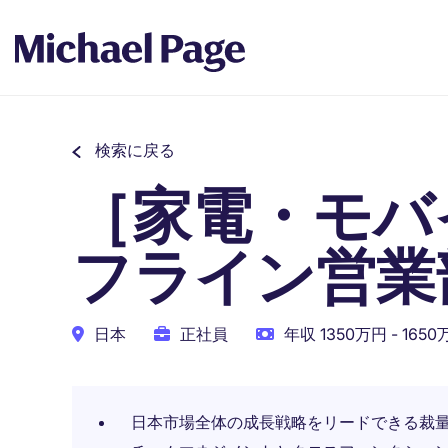
検索に戻る
［家電・モバ
フライン営業
日本
正社員
年収 1350万円 - 165
日本市場全体の成長戦略をリードできる裁