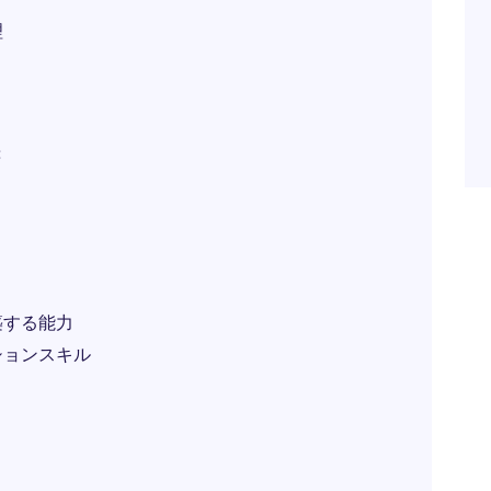
理
:
築する能力
ションスキル