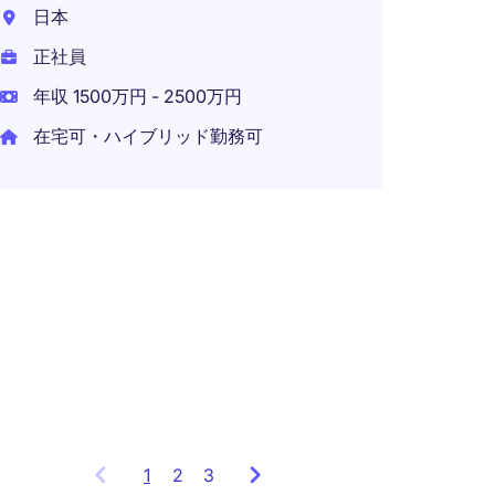
日本
在宅可
正社員
年収 1500万円 - 2500万円
在宅可・ハイブリッド勤務可
カス
マネ
トウ
東京2
正社員
年収 1
1
Showing
2
3