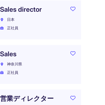
Sales director
Accou
Osak
日本
大阪府
正社員
正社員
年収 1
在宅可
Sales
神奈川県
正社員
営業
東京2
正社員
営業ディレクター
年収 1