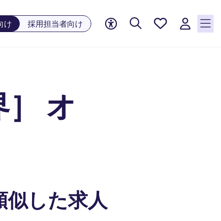
お気に
向け
採用担当者向け
入り, 0
件の求
人が気
になる
リスト
］ オ
に保存
されて
います
類似した求人