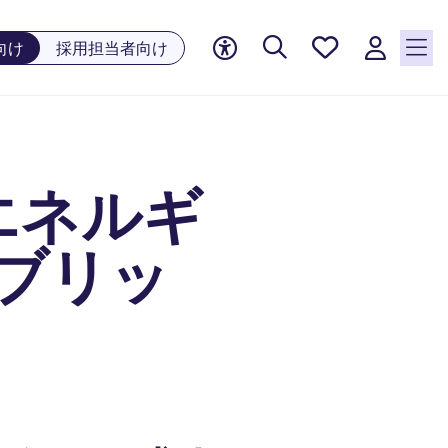
お気に
向け
採用担当者向け
入り, 0
件の求
人が気
になる
リスト
エネルギ
に保存
されて
います
イブリッ