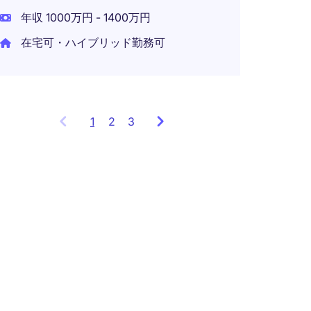
年収 1000万円 - 1400万円
在宅可・ハイブリッド勤務可
1
Showing
2
3
items
1
to
3
of
8