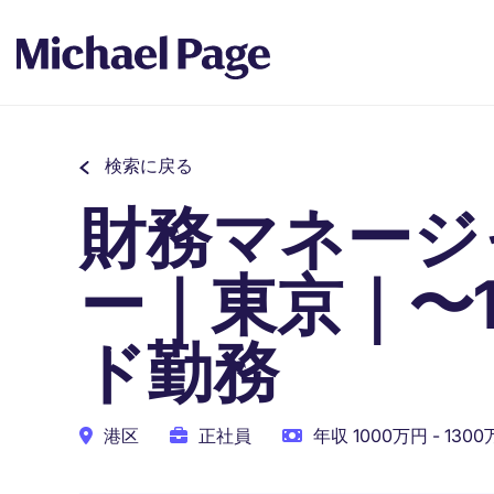
検索に戻る
財務マネージ
ー｜東京｜〜1
ド勤務
港区
正社員
年収 1000万円 - 130