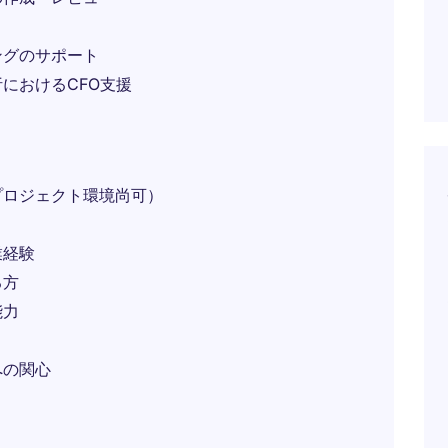
ングのサポート
におけるCFO支援
プロジェクト環境尚可）
業経験
る方
能力
への関心