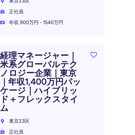
東京23区
東京都
正社員
正社員
年収 900万円 - 1540万円
年収 1
経理マネージャー｜
〈東
米系グローバルテク
バル
ノロジー企業｜東京
ニア
｜年収1,400万円パッ
｜年収
ケージ｜ハイブリッ
｜ハ
ド＋フレックスタイ
ム
東京都
正社員
東京23区
年収 6
正社員