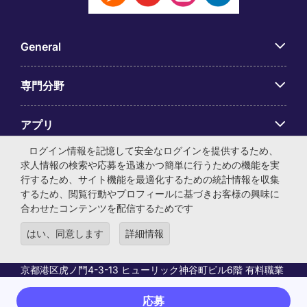
General
専門分野
アプリ
ログイン情報を記憶して安全なログインを提供するため、
Employer Centre
求人情報の検索や応募を迅速かつ簡単に行うための機能を実
行するため、サイト機能を最適化するための統計情報を収集
するため、閲覧行動やプロフィールに基づきお客様の興味に
合わせたコンテンツを配信するためです
はい、同意します
詳細情報
© マイケル・ペイジ・インターナショナル・ジャパン株式会
社 法人番号：0104-01-043253 本社所在地：〒105-0001 東
京都港区虎ノ門4-3-13 ヒューリック神谷町ビル6階 有料職業
紹介事業許可番号：13-ユ-040405 ／ 労働者派遣事業許可番
号：派13-300434
応募