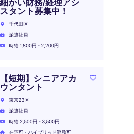
細かい財務/経理アシ
制 
スタント募集中！
千代田
千代田区
正社員
派遣社員
年収 7
時給 1,800円 - 2,200円
在宅可
【短期】シニアアカ
経理
ウンタント
理責
東京23区
東京2
派遣社員
正社員
時給 2,500円 - 3,500円
年収 5
在宅可・ハイブリッド勤務可