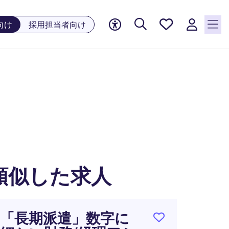
お気に
向け
採用担当者向け
入り, 0
件の求
人が気
になる
リスト
に保存
されて
います
類似した求人
「長期派遣」数字に
グル