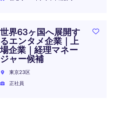
在宅可
世界63ヶ国へ展開す
Acco
るエンタメ企業｜上
少数
場企業｜経理マネー
評価
ジャー候補
ポジ
５歳
東京23区
正社員
東京都
正社員
年収 7